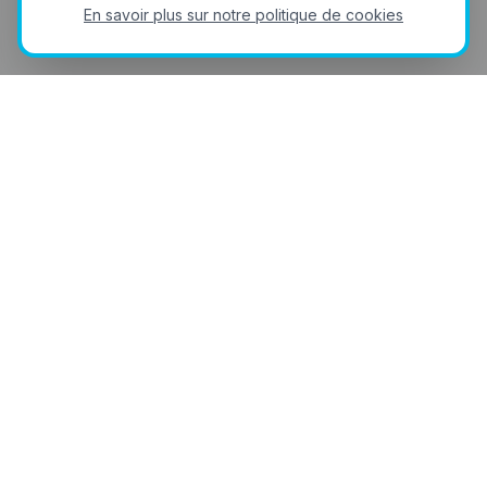
En savoir plus sur notre politique de cookies
Vos technologies,
on s'en occupe!