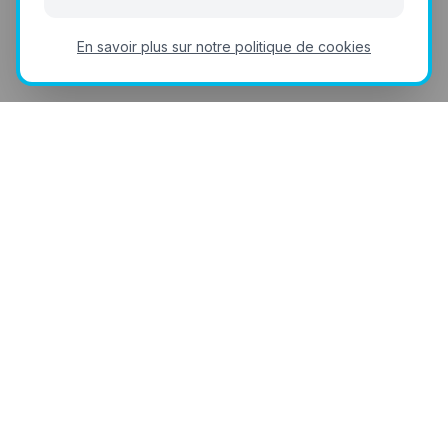
En savoir plus sur notre politique de cookies
Vos technologies,
on s'en occupe!