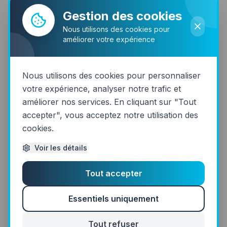
Gestion des cookies
Nous utilisons des cookies pour
améliorer votre expérience
Nous utilisons des cookies pour personnaliser
votre expérience, analyser notre trafic et
améliorer nos services. En cliquant sur "Tout
accepter", vous acceptez notre utilisation des
cookies.
Voir les détails
Tout accepter
Essentiels uniquement
Tout refuser