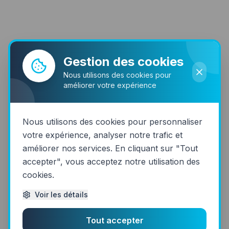
Gestion des cookies
Nous utilisons des cookies pour
améliorer votre expérience
Nous utilisons des cookies pour personnaliser
votre expérience, analyser notre trafic et
améliorer nos services. En cliquant sur "Tout
accepter", vous acceptez notre utilisation des
cookies.
Voir les détails
Tout accepter