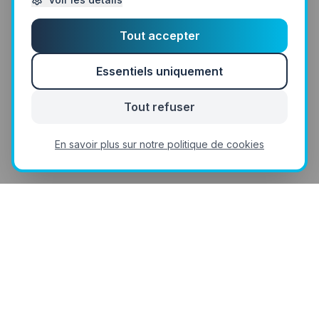
Tout accepter
Essentiels uniquement
Tout refuser
En savoir plus sur notre politique de cookies